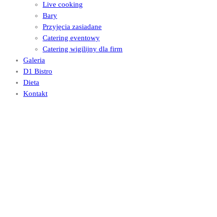
Live cooking
Bary
Przyjęcia zasiadane
Catering eventowy
Catering wigilijny dla firm
Galeria
D1 Bistro
Dieta
Kontakt
Sample
menu
Special
offers