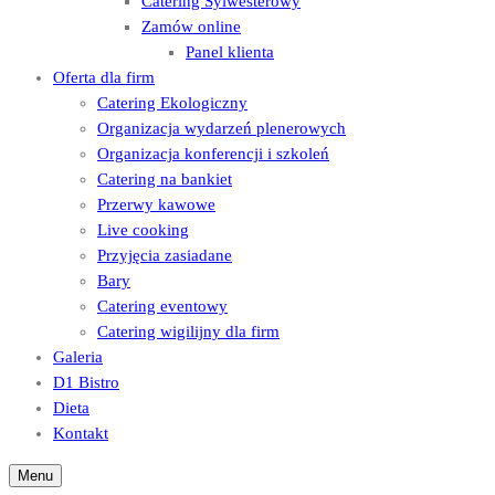
Catering Sylwesterowy
Zamów online
Panel klienta
Oferta dla firm
Catering Ekologiczny
Organizacja wydarzeń plenerowych
Organizacja konferencji i szkoleń
Catering na bankiet
Przerwy kawowe
Live cooking
Przyjęcia zasiadane
Bary
Catering eventowy
Catering wigilijny dla firm
Galeria
D1 Bistro
Dieta
Kontakt
Menu