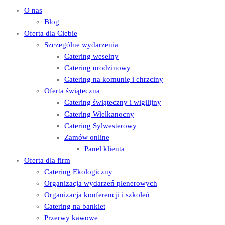
O nas
Blog
Oferta dla Ciebie
Szczególne wydarzenia
Catering weselny
Catering urodzinowy
Catering na komunię i chrzciny
Oferta świąteczna
Catering świąteczny i wigilijny
Catering Wielkanocny
Catering Sylwesterowy
Zamów online
Panel klienta
Oferta dla firm
Catering Ekologiczny
Organizacja wydarzeń plenerowych
Organizacja konferencji i szkoleń
Catering na bankiet
Przerwy kawowe