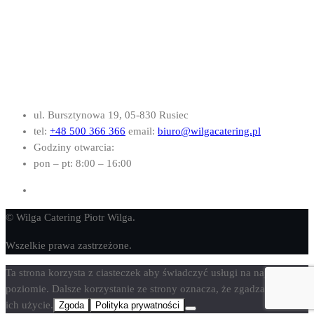
ul. Bursztynowa 19, 05-830 Rusiec
tel:
+48 500 366 366
email:
biuro@wilgacatering.pl
Godziny otwarcia:
pon – pt: 8:00 – 16:00
© Wilga Catering Piotr Wilga.
Wszelkie prawa zastrzeżone.
Ta strona korzysta z ciasteczek aby świadczyć usługi na najwyższym
poziomie. Dalsze korzystanie ze strony oznacza, że zgadzasz się na
ich użycie.
Zgoda
Polityka prywatności