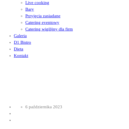
Live cooking
Bary
Przyjęcia zasiadane
Catering eventowy
Catering wigilijny dla firm
Galeria
D1 Bistro
Dieta
Kontakt
In our restaurant
Visa Event 9
6 października 2023