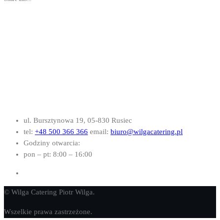
ul. Bursztynowa 19, 05-830 Rusiec
tel:
+48 500 366 366
email:
biuro@wilgacatering.pl
Godziny otwarcia:
pon – pt: 8:00 – 16:00
© Wilga Catering Piotr Wilga.
Wszelkie prawa zastrzeżone.