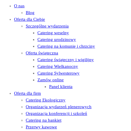
O nas
Blog
Oferta dla Ciebie
Szczególne wydarzenia
Catering weselny
Catering urodzinowy
Catering na komunię i chrzciny
Oferta świąteczna
Catering świąteczny i wigilijny
Catering Wielkanocny
Catering Sylwesterowy
Zamów online
Panel klienta
Oferta dla firm
Catering Ekologiczny
Organizacja wydarzeń plenerowych
Organizacja konferencji i szkoleń
Catering na bankiet
Przerwy kawowe