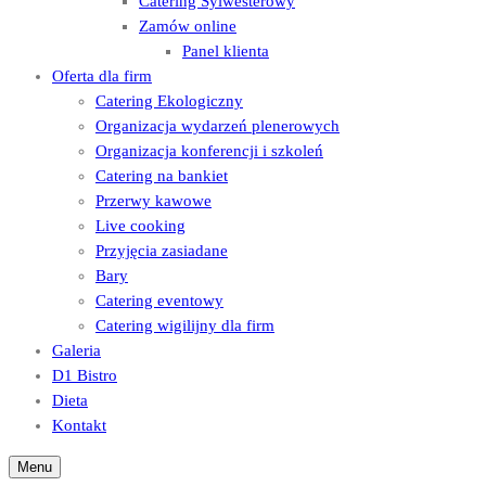
Catering Sylwesterowy
Zamów online
Panel klienta
Oferta dla firm
Catering Ekologiczny
Organizacja wydarzeń plenerowych
Organizacja konferencji i szkoleń
Catering na bankiet
Przerwy kawowe
Live cooking
Przyjęcia zasiadane
Bary
Catering eventowy
Catering wigilijny dla firm
Galeria
D1 Bistro
Dieta
Kontakt
Menu