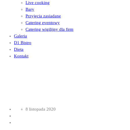
Live cooking
Bary
Przyjęcia zasiadane
Catering eventowy
Catering wigilijny dla firm
Galeria
D1 Bistro
Dieta
Kontakt
In our restaurant
Kawa 3/8
8 listopada 2020