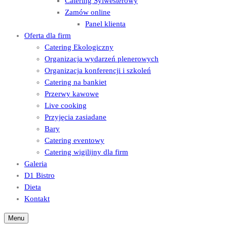
Catering Sylwesterowy
Zamów online
Panel klienta
Oferta dla firm
Catering Ekologiczny
Organizacja wydarzeń plenerowych
Organizacja konferencji i szkoleń
Catering na bankiet
Przerwy kawowe
Live cooking
Przyjęcia zasiadane
Bary
Catering eventowy
Catering wigilijny dla firm
Galeria
D1 Bistro
Dieta
Kontakt
Menu