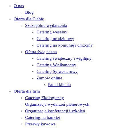
O nas
Blog
Oferta dla Ciebie
Szczególne wydarzenia
Catering weselny
Catering urodzinowy
Catering na komunię i chrzciny
Oferta świąteczna
Catering świąteczny i wigilijny
Catering Wielkanocny
Catering Sylwesterowy
Zamów online
Panel klienta
Oferta dla firm
Catering Ekologiczny
Organizacja wydarzeń plenerowych
Organizacja konferencji i szkoleń
Catering na bankiet
Przerwy kawowe